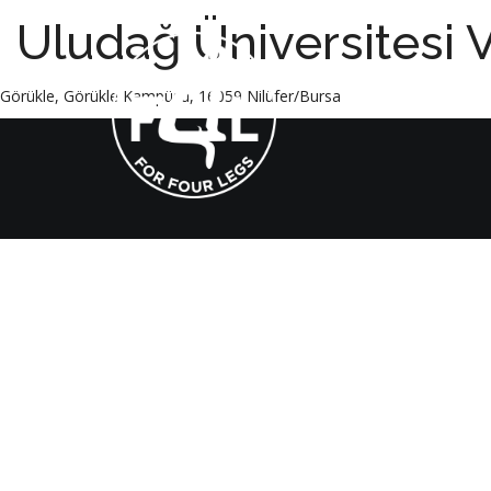
Uludağ Üniversitesi V
Görükle, Görükle Kampüsü, 16059 Nilüfer/Bursa