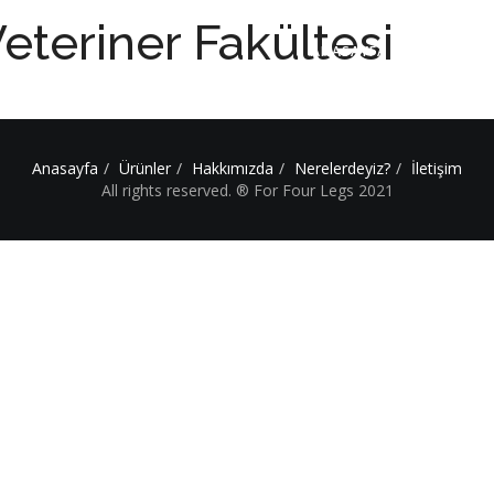
eteriner Fakültesi
ANASAYFA
BİZ
Anasayfa
Ürünler
Hakkımızda
Nerelerdeyiz?
İletişim
All rights reserved. ® For Four Legs 2021