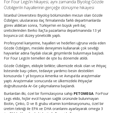
For Four Legs’in hikayesi, aynı zamanda Biyolog Gözde
Özbilgen’in hayallerinin gerçeğe dönüşme hikayesi
İstanbul Üniversitesi Biyoloji bölümünden mezun olan Gözde
Özbilgen; uluslararası ilaç firmalarında farklı departmanlarda
görev aldıktan sonra, Türkiye’nin en büyük yerli ilaç
üreticilerinden Berko İlaç’ta pazarlama departmanında 13 yıl
boyunca üst düzey yöneticilik yaptı.
Profesyonel kariyerine, hayalleri ve hedefleri uğruna veda eden
Gözde Özbilgen, mesleki deneyimini kullanarak çok sevdiği
hayvanlar adına faydalı olacak girişimlerde bulunmaya başladı.
For Four Legs’in temelleri de işte bu dönemde atıldı.
Gözde Özbilgen, ekibiyle birlikte; ülkemizde eksik olan ve ihtiyaç
listesinde başı çeken, tedaviye yardımcı besin destekleri
konusunda 1 yıl boyunca Amerika ve Avrupa’da araştırmalar
yaptı. Araştırmalar sonucunda ve ülkemizdeki ihtiyaçlar
doğrultusunda Ar-Ge çalışmalarına başlandı.
Bunlardan ilki, özel bir formülasyona sahip
PETOMEGA
. ForFour
Legs ekibi, hiçbir evcil hayvan sağlık ürününde bulunmayan
Biotin, Çinko, D ve B grubu vitamin kombinasyonunu, özel bir
üretim tekniği ile EPA ve DHA oranlarını ayarlayarak omega 3