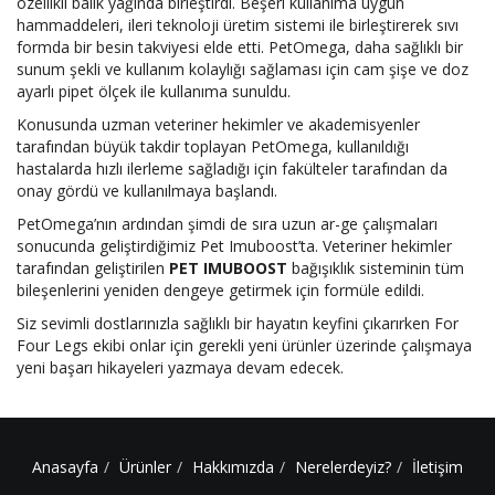
özellikli balık yağında birleştirdi. Beşeri kullanıma uygun
hammaddeleri, ileri teknoloji üretim sistemi ile birleştirerek sıvı
formda bir besin takviyesi elde etti. PetOmega, daha sağlıklı bir
sunum şekli ve kullanım kolaylığı sağlaması için cam şişe ve doz
ayarlı pipet ölçek ile kullanıma sunuldu.
Konusunda uzman veteriner hekimler ve akademisyenler
tarafından büyük takdir toplayan PetOmega, kullanıldığı
hastalarda hızlı ilerleme sağladığı için fakülteler tarafından da
onay gördü ve kullanılmaya başlandı.
PetOmega’nın ardından şimdi de sıra uzun ar-ge çalışmaları
sonucunda geliştirdiğimiz Pet Imuboost’ta. Veteriner hekimler
tarafından geliştirilen
PET IMUBOOST
bağışıklık sisteminin tüm
bileşenlerini yeniden dengeye getirmek için formüle edildi.
Siz sevimli dostlarınızla sağlıklı bir hayatın keyfini çıkarırken For
Four Legs ekibi onlar için gerekli yeni ürünler üzerinde çalışmaya
yeni başarı hikayeleri yazmaya devam edecek.
Anasayfa
Ürünler
Hakkımızda
Nerelerdeyiz?
İletişim