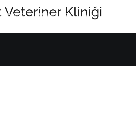
 Veteriner Kliniği
ÜRÜNLER
NERELERDEYİZ?
İLETİŞİM