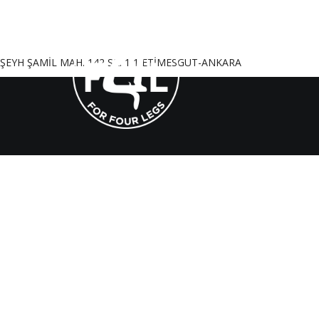
ŞEYH ŞAMİL MAH. 142 SK. 1 1 ETİMESGUT-ANKARA