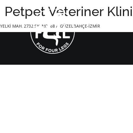
Petpet Veteriner Klini
YELKİ MAH. 2732 SK. NO: 68 A GÜZELBAHÇE-İZMİR