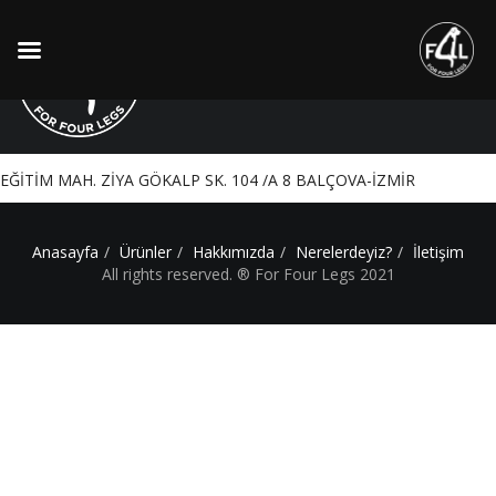
Pera Veteriner Kliniği
EĞİTİM MAH. ZİYA GÖKALP SK. 104 /A 8 BALÇOVA-İZMİR
Anasayfa
Ürünler
Hakkımızda
Nerelerdeyiz?
İletişim
All rights reserved. ® For Four Legs 2021