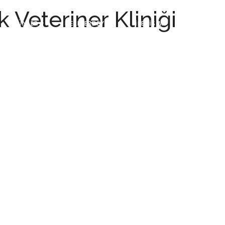
 Veteriner Kliniği
ÜRÜNLER
NERELERDEYİZ?
İLETİŞİM