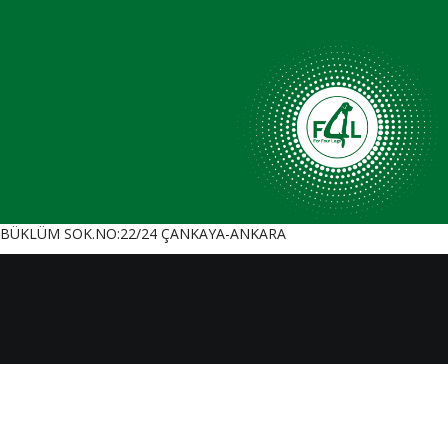
BÜKLÜM SOK.NO:22/24 ÇANKAYA-ANKARA