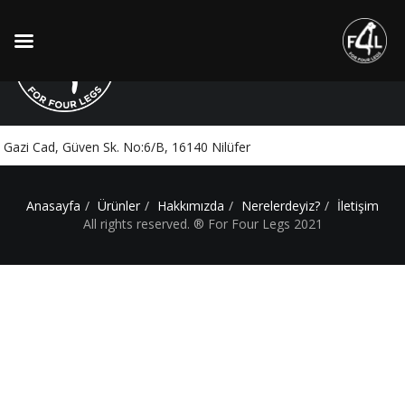
Lotus Veteriner Kliniği
Gazi Cad, Güven Sk. No:6/B, 16140 Nilüfer
Anasayfa
Ürünler
Hakkımızda
Nerelerdeyiz?
İletişim
All rights reserved. ® For Four Legs 2021