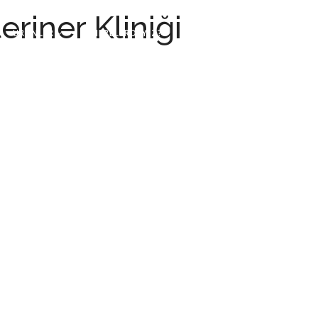
eriner Kliniği
ÜRÜNLER
NERELERDEYİZ?
İLETİŞİM