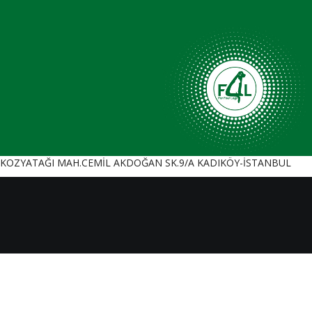
KOZYATAĞI MAH.CEMİL AKDOĞAN SK.9/A KADIKÖY-İSTANBUL