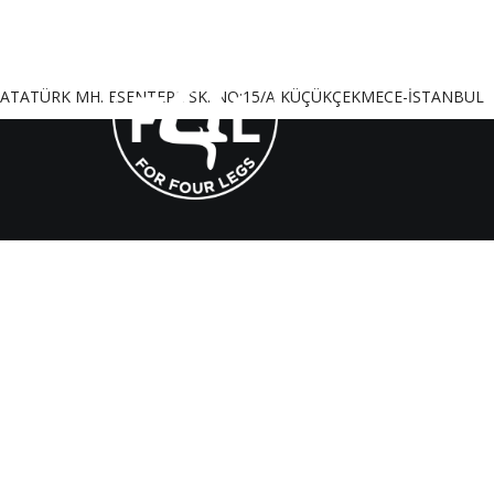
ATATÜRK MH. ESENTEPE SK. NO:15/A KÜÇÜKÇEKMECE-İSTANBUL