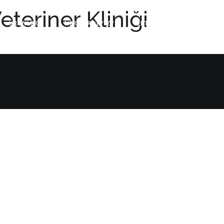
eteriner Kliniği
ÜRÜNLER
NERELERDEYİZ?
İLETİŞİM