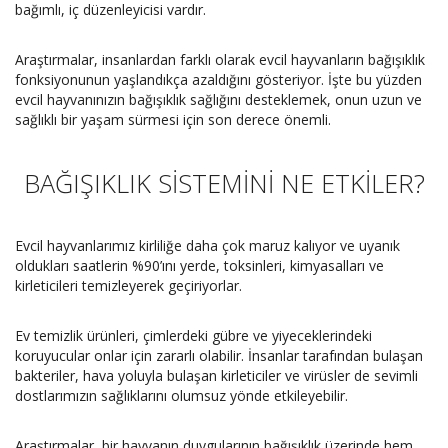
bağımlı, iç düzenleyicisi vardır.
Araştırmalar, insanlardan farklı olarak evcil hayvanların bağışıklık
fonksiyonunun yaşlandıkça azaldığını gösteriyor. İşte bu yüzden
evcil hayvanınızın bağışıklık sağlığını desteklemek, onun uzun ve
sağlıklı bir yaşam sürmesi için son derece önemli.
BAĞIŞIKLIK SİSTEMİNİ NE ETKİLER?
Evcil hayvanlarımız kirliliğe daha çok maruz kalıyor ve uyanık
oldukları saatlerin %90’ını yerde, toksinleri, kimyasalları ve
kirleticileri temizleyerek geçiriyorlar.
Ev temizlik ürünleri, çimlerdeki gübre ve yiyeceklerindeki
koruyucular onlar için zararlı olabilir. İnsanlar tarafından bulaşan
bakteriler, hava yoluyla bulaşan kirleticiler ve virüsler de sevimli
dostlarımızın sağlıklarını olumsuz yönde etkileyebilir.
Araştırmalar, bir hayvanın duygularının bağışıklık üzerinde hem