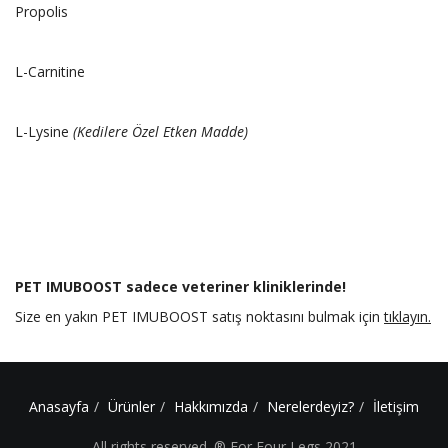
Propolis
L-Carnitine
L-Lysine
(Kedilere Özel Etken Madde)
PET IMUBOOST sadece veteriner kliniklerinde!
Size en yakın PET IMUBOOST satış noktasını bulmak için
tıklayın.
Anasayfa
Ürünler
Hakkımızda
Nerelerdeyiz?
İletişim
All rights reserved. ® For Four Legs 2021